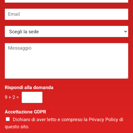
o
m
E
e
m
*
a
S
i
e
l
d
*
M
e
e
*
s
s
a
g
g
i
Rispondi alla domanda
*
o
9
+
2
=
*
Accettazione GDPR
*
Dichiaro di aver letto e compreso la
Privacy Policy
di
questo sito.