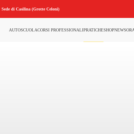
Sede di Casilina (Grotte Celoni)
AUTOSCUOLA
CORSI PROFESSIONALI
PRATICHE
SHOP
NEWS
ORA