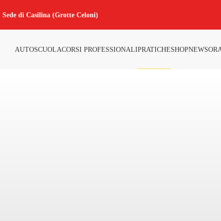
Sede di Casilina (Grotte Celoni)
AUTOSCUOLA
CORSI PROFESSIONALI
PRATICHE
SHOP
NEWS
ORA