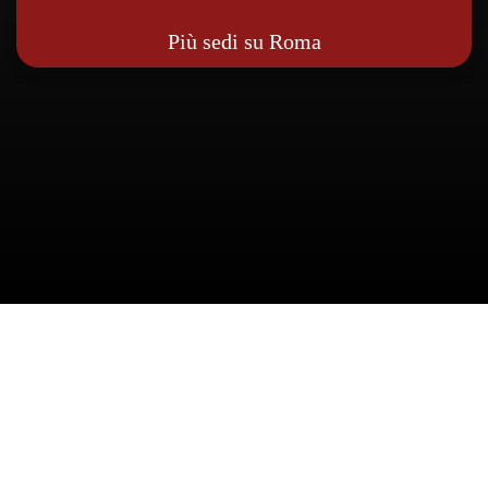
Più sedi su Roma
L’importo del bollo dipende da vari elementi,
come la potenza del motore, la categoria
ambientale del veicolo e la regione in cui si è
residenti. Per chi vive nel Lazio, tariffe e
modalità di pagamento sono definite direttamente