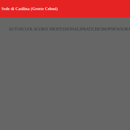
Sede di Casilina (Grotte Celoni)
AUTOSCUOLA
CORSI PROFESSIONALI
PRATICHE
SHOP
NEWS
ORA