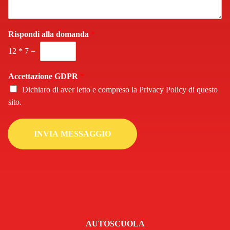
a
g
g
i
Rispondi alla domanda
*
o
12
*
7
=
*
Accettazione GDPR
*
Dichiaro di aver letto e compreso la
Privacy Policy
di questo
sito.
INVIA MESSAGGIO
AUTOSCUOLA