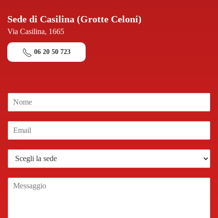
Sede di Casilina (Grotte Celoni)
Via Casilina, 1665
06 20 50 723
N
o
m
E
e
m
*
a
S
i
e
l
d
*
M
e
e
*
s
s