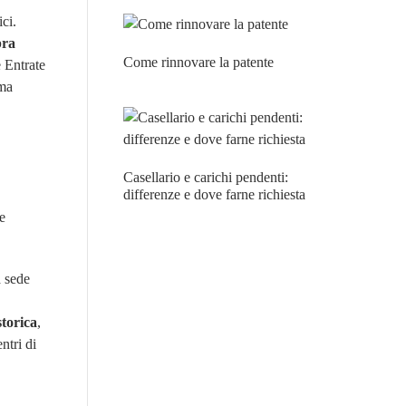
ici.
pra
Come rinnovare la patente
e Entrate
ima
Casellario e carichi pendenti:
differenze e dove farne richiesta
te
a sede
storica
,
ntri di