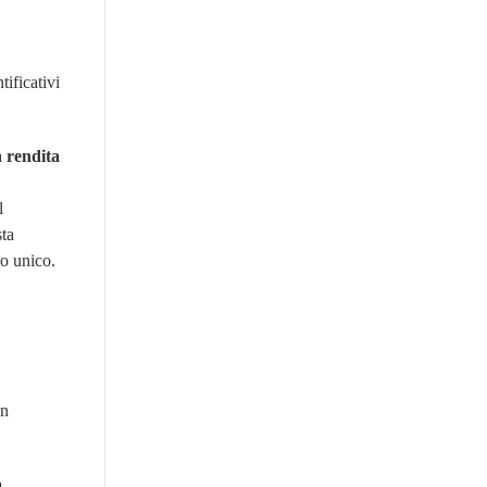
tificativi
la
rendita
l
sta
no unico.
on
a