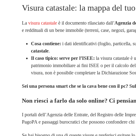
Visura catastale: la mappa del tu
La
visura catastale
è il documento rilasciato dall’
Agenzia de
e reddituali di un bene immobile (terreni, case, negozi, gara
Cosa contiene:
i dati identificativi (foglio, particella,
catastale
.
Il caso tipico: serve per l’ISEE:
la visura catastale è 
patrimonio immobiliare ai fini ISEE o per il calcolo del
visura, non è possibile completare la Dichiarazione Sost
Sei una persona smart che se la cava bene con il pc? Sul
Non riesci a farlo da solo online? Ci pensi
I portali dell’Agenzia delle Entrate, del Registro delle Imp
PagoPA e passaggi burocratici che possono confondere chi n
Se hai bisogno di una di queste visure e preferisci evitare lo 