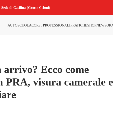
Sede di Casilina (Grotte Celoni)
AUTOSCUOLA
CORSI PROFESSIONALI
PRATICHE
SHOP
NEWS
ORA
in arrivo? Ecco come
ra PRA, visura camerale 
iare