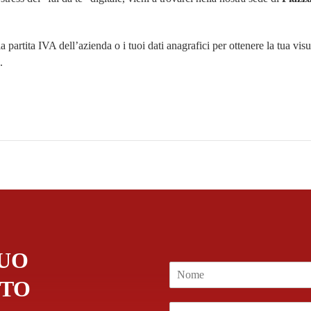
la partita IVA dell’azienda o i tuoi dati anagrafici per ottenere la tua vis
.
TUO
N
o
TO
m
E
e