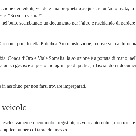
ione dei redditi, vendere una proprietà o acquistare un’auto usata, la
ste: “Serve la visura!”.
a nel buio, scambiando un documento per l’altro e rischiando di perder
 o con i portali della Pubblica Amministrazione, muoversi in autonomia
ibia, Conca d’Oro e Viale Somalia, la soluzione è a portata di mano: nel
ionisti gestisce al posto tuo ogni tipo di pratica, rilasciandoti i documen
e in assoluto per non farsi trovare impreparati.
 veicolo
 esclusivamente i beni mobili registrati, ovvero automobili, motocicli e
l semplice numero di targa del mezzo.