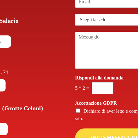
m
*
a
S
i
-Salario
e
l
d
*
M
e
e
*
5
s
s
a
g
g
, 74
i
Rispondi alla domanda
*
o
5
*
2
=
*
Accettazione GDPR
*
a (Grotte Celoni)
Dichiaro di aver letto e co
sito.
INVIA MESSAGGIO