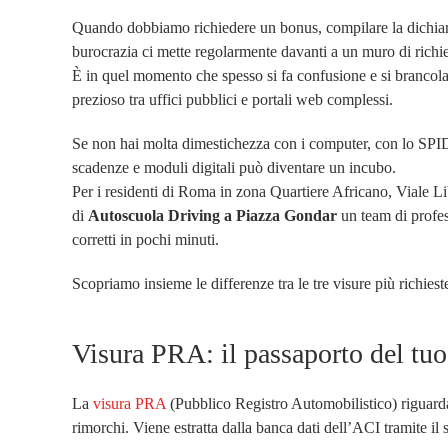
Quando dobbiamo richiedere un bonus, compilare la dichiaraz
burocrazia ci mette regolarmente davanti a un muro di richie
È in quel momento che spesso si fa confusione e si brancol
prezioso tra uffici pubblici e portali web complessi.
Se non hai molta dimestichezza con i computer, con lo SPID
scadenze e moduli digitali può diventare un incubo.
Per i residenti di Roma in zona Quartiere Africano, Viale L
di
Autoscuola Driving a Piazza Gondar
un team di profess
corretti in pochi minuti.
Scopriamo insieme le differenze tra le tre visure più richiest
Visura PRA: il passaporto del tuo
La
visura PRA
(Pubblico Registro Automobilistico) riguarda
rimorchi. Viene estratta dalla banca dati dell’ACI tramite i