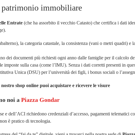
o patrimonio immobiliare
lle Entrate
(che ha assorbito il vecchio Catasto) che certifica i dati iden
ge).
 subalterno), la categoria catastale, la consistenza (vani o metri quadri) e 
uno dei documenti più richiesti ogni anno dalle famiglie per il calcolo de
le imposte sulla casa (come l’IMU). Senza i dati corretti presenti in que
itutiva Unica (DSU) per l’università dei figli, i bonus sociali o l’asseg
 nostro shop online puoi acquistare e ricevere le visure
amo noi a
Piazza Gondar
rese e dell’ACI richiedono credenziali d’accesso, pagamenti telematici c
on è pratico di tecnologia.
stress del “fai da te” digitale, vieni a trovarci nella nostra sede di
Piazz