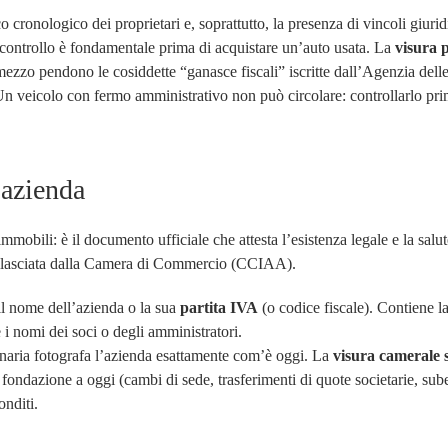
co cronologico dei proprietari e, soprattutto, la presenza di vincoli giurid
controllo è fondamentale prima di acquistare un’auto usata. La
visura 
l mezzo pendono le cosiddette “ganasce fiscali” iscritte dall’Agenzia dell
 Un veicolo con fermo amministrativo non può circolare: controllarlo pr
’azienda
mmobili: è il documento ufficiale che attesta l’esistenza legale e la salu
 rilasciata dalla Camera di Commercio (CCIAA).
il nome dell’azienda o la sua
partita IVA
(o codice fiscale). Contiene l
e i nomi dei soci o degli amministratori.
inaria fotografa l’azienda esattamente com’è oggi. La
visura camerale 
 fondazione a oggi (cambi di sede, trasferimenti di quote societarie, sube
onditi.